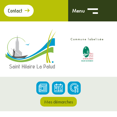
Panneau de gestion des cookies
Menu
Contact
Commune labelisée
Saint Hilaire La Palud
Mes démarches