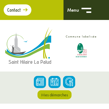
Panneau de gestion des cookies
Menu
Contact
Commune labelisée
Saint Hilaire La Palud
Mes démarches