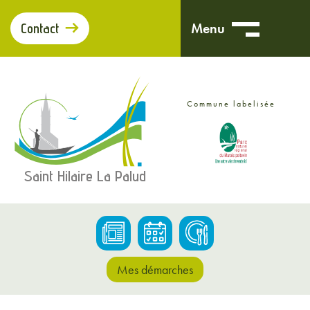
Panneau de gestion des cookies
Menu
Contact
Commune labelisée
Saint Hilaire La Palud
Mes démarches