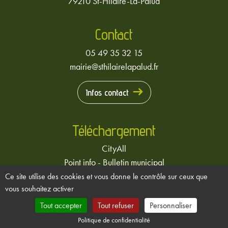
79210 St-Hilaire-La-Palud
Contact
05 49 35 32 15
mairie@sthilairelapalud.fr
Infos contact
Téléchargement
CityAll
Point info - Bulletin municipal
Ce site utilise des cookies et vous donne le contrôle sur ceux que
vous souhaitez activer
Tout accepter
Tout refuser
Personnaliser
Mentions légales
-
Politique de confidentialité
Politique de confidentialité